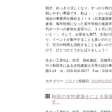
朝夕、めっきり涼しくなり、すっかり秋の
戦しやすい季節です。私は・・・といえば
域会の事務局を務めるＪＩＡ（日本建築家
参加、毎年恒例になった某中学校の進路学
代オペラへの参加を皮切りに、１１月に行
いと･･･。そして、お茶会も東門、文化の
り、イベントが集中することも多いのだと
で、労力や時間も消耗することも多いので
けて、ひとつひとうがんばりましょう！
住まい工房Sは、住宅、福祉施設、店舗等
行う秋田市にある女性建築士主宰の設計事務
路3-24 ℡：018-816-0677 Fax：018-816
カテゴリー:
ブログ
| 投稿日:
2014年9月8
秋田の女性建築士による新
す。