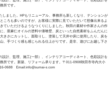
の設計、監理、施工(一部）、インテリアコーディネート、色彩設計を
務所です。
いたしました。HPもリニューアル、事務所も新しくなり、テンションが
ところも多いのですが、お客様に実際に見ていただいて想像出来るよ
きていただけるようなつくりにしました。秋田の素材や作家さんの作
に、亜麻仁オイルの塗料や漆喰壁、炭といった自然素材をふんだんに
大きさにカットし、面取りし、塗装して天井や床に使用したり、炭を
山、手づくり感も感じられる仕上がりです。是非、遊びにお越し下さ
の設計、監理、施工(一部）、インテリアコーディネート、色彩設計を
所です。新築、リフォーム承ります。〒011-0908秋田市寺内大小
-0688 Email:info@sumai-s.com