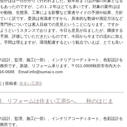
会がほぼ一日がかりで行われました。数年前までは評価の対象となる
もあったのですが、この１,２年はとても多いです。対象の案件はほ
や動物、生態系、工事による影響など業者サイドの予測や結果、方針
ていく訳です。委員は有識者ですから、具体的な数値や測定方法など
専門外については素人目線での意見ということになります。ですか
ようというスタンスでおります。今日も意見が出ましたが、隣接する
予測、評価していただきたいものです。今回から今までの流れに加え
。手間は増えますが、環境配慮するという観点でいえば、とても良い
の設計、監理、施工(一部）、インテリアコーディネート、色彩設計を
所です。新築、リフォーム承ります。〒011-0908秋田市寺内大小
-0688 Email:info@sumai-s.com
日
|
投稿者:
住まい工房S
築、リフォームは住まい工房Sへ。 秋のはじま
の設計、監理、施工(一部）、インテリアコーディネート、色彩設計を
務所です。