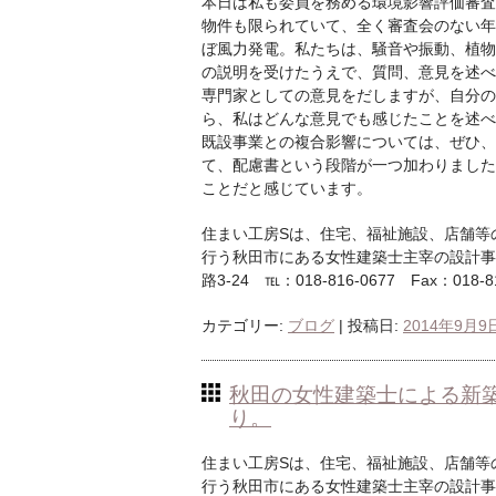
本日は私も委員を務める環境影響評価審査
物件も限られていて、全く審査会のない年
ぼ風力発電。私たちは、騒音や振動、植物
の説明を受けたうえで、質問、意見を述べ
専門家としての意見をだしますが、自分の
ら、私はどんな意見でも感じたことを述べ
既設事業との複合影響については、ぜひ、
て、配慮書という段階が一つ加わりました
ことだと感じています。
住まい工房Sは、住宅、福祉施設、店舗等
行う秋田市にある女性建築士主宰の設計事務
路3-24 ℡：018-816-0677 Fax：018-816
カテゴリー:
ブログ
| 投稿日:
2014年9月9
秋田の女性建築士による新
り。
住まい工房Sは、住宅、福祉施設、店舗等
行う秋田市にある女性建築士主宰の設計事