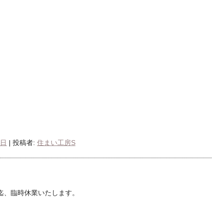
9日
|
投稿者:
住まい工房S
）迄、臨時休業いたします。