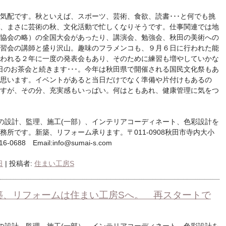
気配です。秋といえば、スポーツ、芸術、食欲、読書･･･と何でも挑
、まさに芸術の秋、文化活動で忙しくなりそうです。仕事関連では地
協会の略）の全国大会があったり、講演会、勉強会、秋田の美術への
習会の講師と盛り沢山。趣味のフラメンコも、９月６日に行われた能
われる２年に一度の発表会もあり、そのために練習も増やしていかな
日のお茶会と続きます･･･。今年は秋田県で開催される国民文化祭もあ
思います。イベントがあると当日だけでなく準備や片付けもあるの
すが、その分、充実感もいっぱい。何はともあれ、健康管理に気をつ
の設計、監理、施工(一部）、インテリアコーディネート、色彩設計を
所です。新築、リフォーム承ります。〒011-0908秋田市寺内大小
-0688 Email:info@sumai-s.com
日
|
投稿者:
住まい工房S
築、リフォームは住まい工房Sへ。 再スタートで